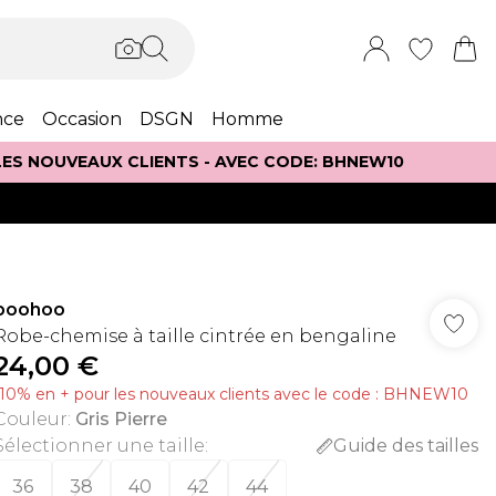
nce
Occasion
DSGN
Homme
 LES NOUVEAUX CLIENTS - AVEC CODE: BHNEW10
boohoo
Robe-chemise à taille cintrée en bengaline
24,00 €
-10% en + pour les nouveaux clients avec le code : BHNEW10
Couleur
:
Gris Pierre
Sélectionner une taille
:
Guide des tailles
36
38
40
42
44