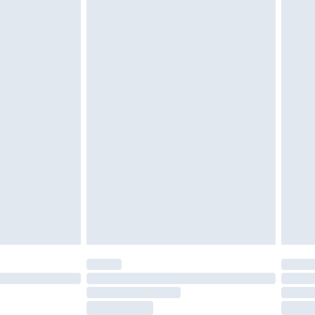
vent être non portés, non lavés et porter leurs
es doivent également être essayées en
n, y compris le linge de lit, les matelas, les
 être inutilisés et dans leur emballage d'origine
roits statutaires.
ité de notre politique de retour.