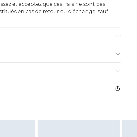
ez et acceptez que ces frais ne sont pas
titués en cas de retour ou d’échange, sauf
lastane Machine wash. Model wears size 10.
€2.99
ez de 21 jours à compter de la réception pour
€9.99
e avant 14h)
z un retour, la somme de 5.99€ vous sera
€2.99
s pas rembourser les masques tendance, les
gs, les jouets pour adultes, les maillots de
e d'hygiène est endommagé ou endommagé.