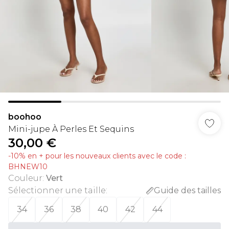
boohoo
Mini-jupe À Perles Et Sequins
30,00 €
-10% en + pour les nouveaux clients avec le code :
BHNEW10
Couleur
:
Vert
Sélectionner une taille
:
Guide des tailles
34
36
38
40
42
44