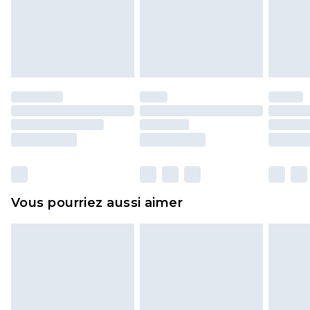
pour adultes, les maillots de bain ou la lingerie si
l'opercule d'hygiène est endommagé ou
endommagé.
Les chaussures et/ou vêtements doivent être non
portés, non lavés et porter leurs étiquettes
d'origine. Les chaussures doivent également être
essayées en intérieur. Les articles pour la maison,
y compris le linge de lit, les matelas, les
surmatelas et les oreillers, doivent être inutilisés
et dans leur emballage d'origine non ouvert. Ceci
Vous pourriez aussi aimer
n'affecte pas vos droits statutaires.
Cliquez
ici
pour consulter l'intégralité de notre
politique de retour.