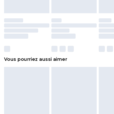
endommagé.
Les chaussures et/ou vêtements doivent être non
portés, non lavés et porter leurs étiquettes
d'origine. Les chaussures doivent également être
essayées en intérieur. Les articles pour la maison,
y compris le linge de lit, les matelas, les
surmatelas et les oreillers, doivent être inutilisés
et dans leur emballage d'origine non ouvert. Ceci
Vous pourriez aussi aimer
n'affecte pas vos droits statutaires.
Cliquez
ici
pour consulter l'intégralité de notre
politique de retour.