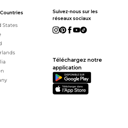
Suivez-nous sur les
 Countries
réseaux sociaux
 States
e
d
rlands
Téléchargez notre
lia
application
en
any