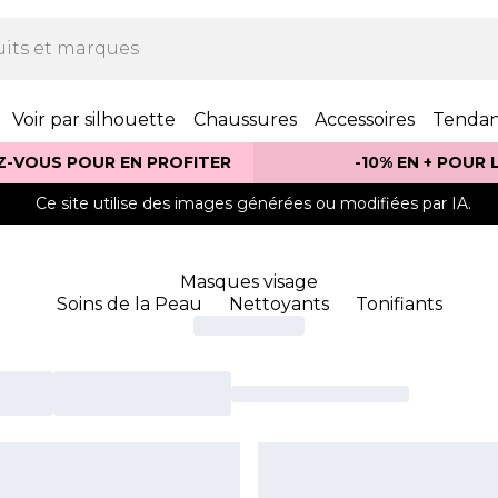
Voir par silhouette
Chaussures
Accessoires
Tenda
Z-VOUS POUR EN PROFITER
-10% EN + POUR
Ce site utilise des images générées ou modifiées par IA.
Masques visage
Soins de la Peau
Nettoyants
Tonifiants