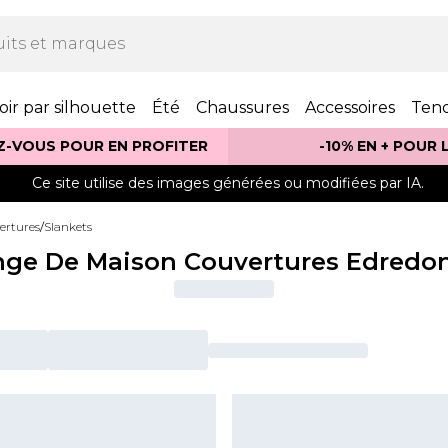
oir par silhouette
Été
Chaussures
Accessoires
Ten
Z-VOUS POUR EN PROFITER
-10% EN + POUR
Ce site utilise des images générées ou modifiées par IA.
ertures
/
Slankets
nge De Maison Couvertures Edredon