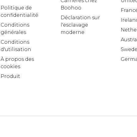
Carrières chez
United
Politique de
Boohoo
Franc
confidentialité
Déclaration sur
Irelan
Conditions
l'esclavage
Nethe
générales
moderne
Austra
Conditions
d'utilisation
Swed
À propos des
Germ
cookies
Produit