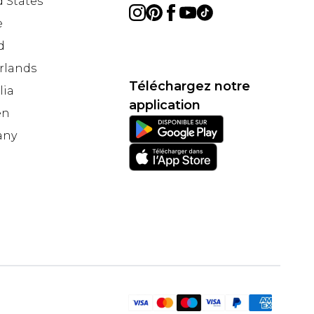
 States
e
d
rlands
Téléchargez notre
lia
application
en
any