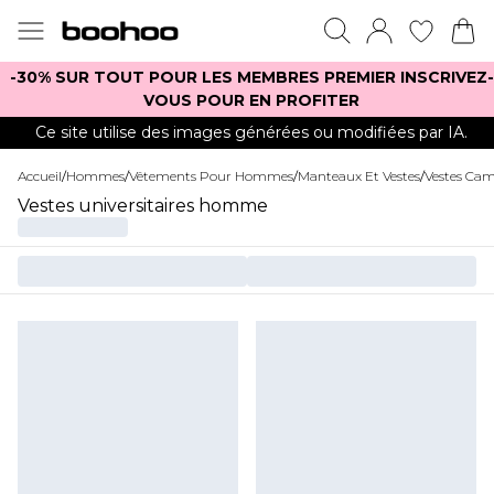
-30% SUR TOUT POUR LES MEMBRES PREMIER INSCRIVEZ-
VOUS POUR EN PROFITER
Ce site utilise des images générées ou modifiées par IA.
Accueil
/
Hommes
/
Vêtements Pour Hommes
/
Manteaux Et Vestes
/
Vestes Ca
Vestes universitaires homme