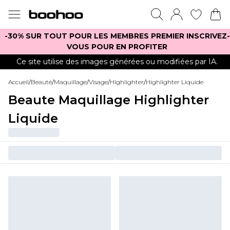
-30% SUR TOUT POUR LES MEMBRES PREMIER INSCRIVEZ-
VOUS POUR EN PROFITER
Ce site utilise des images générées ou modifiées par IA.
Accueil
/
Beauté
/
Maquillage
/
Visage
/
Highlighter
/
Highlighter Liquide
Beaute Maquillage Highlighter
Liquide