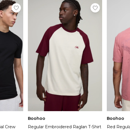
Boohoo
Boohoo
ial Crew
Regular Embroidered Raglan T-Shirt
Red Regula