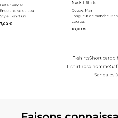
Neck T-Shirts
Détail:
Ringer
Coupe:
Main
Encolure:
ras du cou
Longueur de manche:
Man
Style:
T-shirt uni
courtes
7,00 €
Style:
T-shirt basique
18,00 €
T-shirts
Short carg
T-shirt rose homme
Gaf
Sandales à
Retour au contenu principal
Faisons connaiss