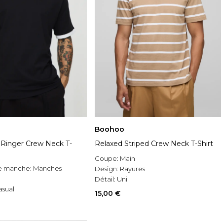
Boohoo
t Ringer Crew Neck T-
Relaxed Striped Crew Neck T-Shirt
Coupe:
Main
e manche:
Manches
Design:
Rayures
Détail:
Uni
asual
15,00 €
 uni