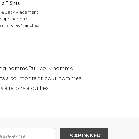
ld T-Shirt
t & Back Placement
oupe normale
e manche:
Manches
ong homme
Pull col v homme
rts à col montant pour hommes
s à talons aiguilles
S'ABONNER