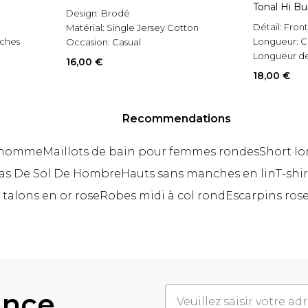
Tonal Hi Bui
Design:
Brodé
Détail:
Fron
Matérial:
Single Jersey Cotton
ches
Longueur:
C
Occasion:
Casual
Longueur d
16,00 €
courtes
18,00 €
Recommendations
o homme
Maillots de bain pour femmes rondes
Short l
as De Sol De Hombre
Hauts sans manches en lin
T-shi
 talons en or rose
Robes midi à col rond
Escarpins rose
ance