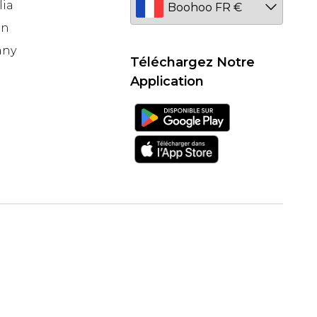
lia
en
any
Téléchargez Notre
Application