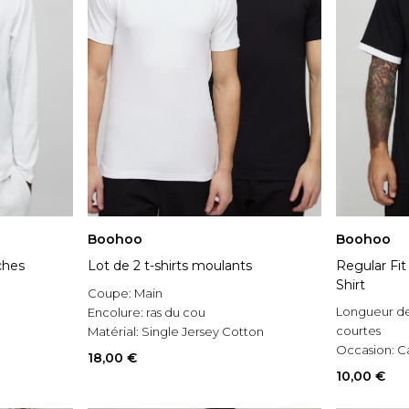
Boohoo
Boohoo
ches
Lot de 2 t-shirts moulants
Regular Fi
Shirt
Coupe:
Main
Longueur d
Encolure:
ras du cou
courtes
Matérial:
Single Jersey Cotton
Occasion:
C
18,00 €
Style:
T-shirt
10,00 €