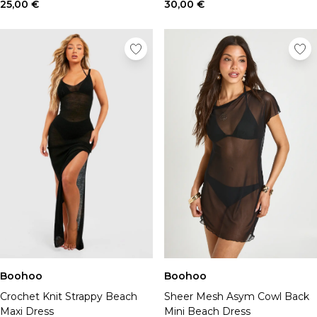
Chapeaux, gants et écharpes
25,00 €
30,00 €
Sous-vêtements
Chaussettes
Sacs et portefeuilles
Ceintures
Shoppez par collection
BOOHOOMAN | Ronaldinho
BOOHOOMAN | Patrice Evra
Vacances
Common Pace
Training Dept
One More Rep
Indispensables
Tenues De Soirée
Boohoo
Boohoo
Crochet Knit Strappy Beach
Sheer Mesh Asym Cowl Back
Maxi Dress
Mini Beach Dress