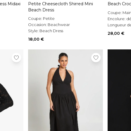
less Midaxi
Petite Cheesecloth Shirred Mini
Beach Croc
Beach Dress
Coupe:
Mai
Coupe:
Petite
Encolure:
dé
Occasion:
Beachwear
Longueur d
Style:
Beach Dress
28,00 €
18,00 €