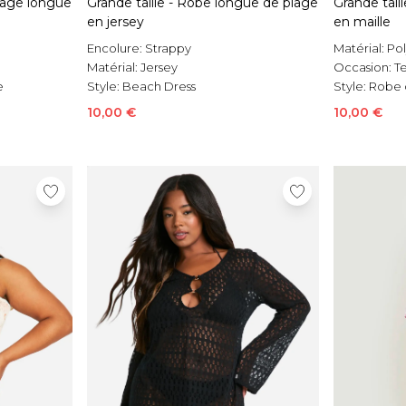
plage longue
Grande taille - Robe longue de plage
Grande tail
en jersey
en maille
Encolure:
Strappy
Matérial:
Pol
Matérial:
Jersey
Occasion:
T
e
Style:
Beach Dress
Style:
Robe 
10,00 €
10,00 €