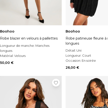
Boohoo
Boohoo
Robe blazer en velours à paillettes
Robe patineuse fleurie 
longues
Longueur de manche:
Manches
Détail:
Uni
longues
Longueur:
Court
Matérial:
Velours
Occasion:
En soirée
Occasion:
Pour une occasion spéciale
50,00 €
26,00 €