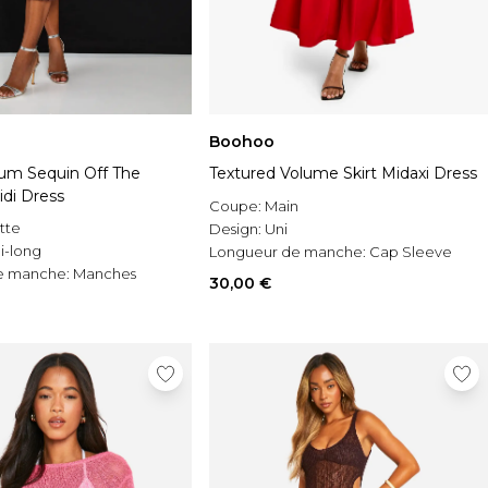
Boohoo
um Sequin Off The
Textured Volume Skirt Midaxi Dress
idi Dress
Coupe:
Main
ette
Design:
Uni
i-long
Longueur de manche:
Cap Sleeve
e manche:
Manches
30,00 €