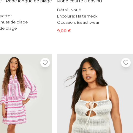
le - Robe longue de plage
Robe courte à dos nu
Détail:
Noué
yester
Encolure:
Halterneck
enues de plage
Occasion:
Beachwear
de plage
9,00 €