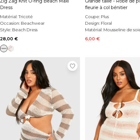
Zig Zag Knit O-ring Beach Maxi
Grande taille - Robe de 
Dress
fleurie à col bénitier
Matérial:
Tricoté
Coupe:
Plus
Occasion:
Beachwear
Design:
Floral
Style:
Beach Dress
Matérial:
Mousseline de soi
28,00 €
6,00 €