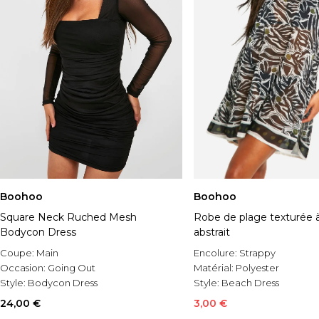
Boohoo
Boohoo
Square Neck Ruched Mesh
Robe de plage texturée 
Bodycon Dress
abstrait
Coupe:
Main
Encolure:
Strappy
Occasion:
Going Out
Matérial:
Polyester
Style:
Bodycon Dress
Style:
Beach Dress
24,00 €
3,00 €