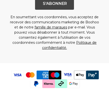
Chapeaux, gants et écharpes
S'ABONNER
Sous-vêtements
Chaussettes
Sacs et portefeuilles
En soumettant vos coordonnées, vous acceptez de
Ceintures
recevoir des communications marketing de Boohoo
et de notre
famille de marques
par e-mail. Vous
Shoppez par collection
pouvez vous désabonner à tout moment. Vous
BOOHOOMAN | Ronaldinho
consentez également à l'utilisation de vos
BOOHOOMAN | Patrice Evra
coordonnées conformément à notre
Politique de
Vacances
confidentialité.
Common Pace
Training Dept
One More Rep
Indispensables
Tenues De Soirée