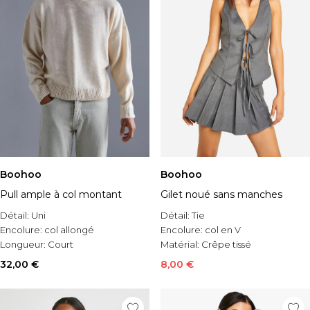
Boohoo
Boohoo
Pull ample à col montant
Gilet noué sans manches
Détail:
Uni
Détail:
Tie
Encolure:
col allongé
Encolure:
col en V
Longueur:
Court
Matérial:
Crêpe tissé
32,00 €
8,00 €