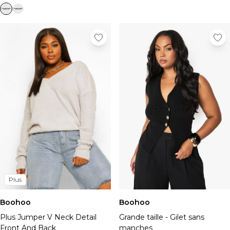
Chapeaux, gants et écharpes
Sous-vêtements
Chaussettes
Sacs et portefeuilles
Ceintures
Shoppez par collection
BOOHOOMAN | Ronaldinho
BOOHOOMAN | Patrice Evra
Vacances
Common Pace
Training Dept
One More Rep
Indispensables
Tenues De Soirée
Plus
Boohoo
Boohoo
Plus Jumper V Neck Detail
Grande taille - Gilet sans
Front And Back
manches