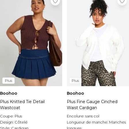
Plus
Plus
Boohoo
Boohoo
Plus Knitted Tie Detail
Plus Fine Gauge Cinched
Waistcoat
Waist Cardigan
Coupe:
Plus
Encolure:
sans col
Design:
Côtelé
Longueur de manche:
Manches
Style:
Cardigan
longues