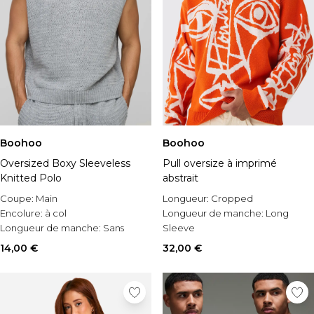
Boohoo
Boohoo
Oversized Boxy Sleeveless
Pull oversize à imprimé
Knitted Polo
abstrait
Coupe:
Main
Longueur:
Cropped
Encolure:
à col
Longueur de manche:
Long
Longueur de manche:
Sans
Sleeve
manches
Matérial:
Acrylique
14,00 €
32,00 €