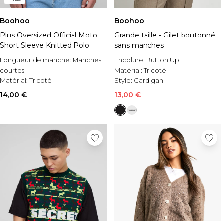
Boohoo
Boohoo
Plus Oversized Official Moto
Grande taille - Gilet boutonné
Short Sleeve Knitted Polo
sans manches
Longueur de manche:
Manches
Encolure:
Button Up
courtes
Matérial:
Tricoté
Matérial:
Tricoté
Style:
Cardigan
Style:
Top de sport
14,00 €
13,00 €