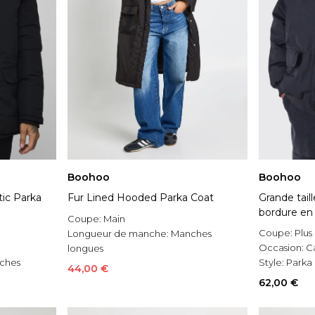
Boohoo
Boohoo
tic Parka
Fur Lined Hooded Parka Coat
Grande tail
bordure en 
Coupe:
Main
Coupe:
Plus
Longueur de manche:
Manches
Occasion:
C
longues
ches
Style:
Parka
Occasion:
Casual
44,00 €
62,00 €