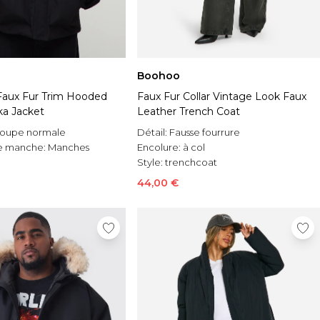
Boohoo
Faux Fur Trim Hooded
Faux Fur Collar Vintage Look Faux
ka Jacket
Leather Trench Coat
oupe normale
Détail:
Fausse fourrure
e manche:
Manches
Encolure:
à col
Style:
trenchcoat
asual
44,00 €