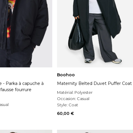
Boohoo
le - Parka à capuche à
Maternity Belted Duvet Puffer Coat
fausse fourrure
Matérial:
Polyester
Occasion:
Casual
asual
Style:
Coat
60,00 €