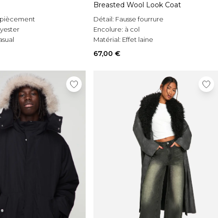
Breasted Wool Look Coat
piècement
Détail:
Fausse fourrure
yester
Encolure:
à col
asual
Matérial:
Effet laine
67,00 €