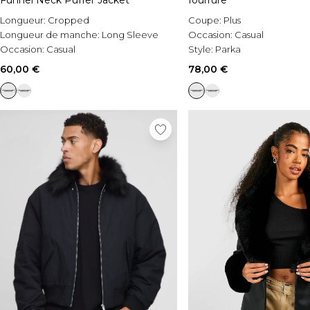
Funnel Neck Puffer Jacket
fourrure
Longueur:
Cropped
Coupe:
Plus
Longueur de manche:
Long Sleeve
Occasion:
Casual
Occasion:
Casual
Style:
Parka
60,00 €
78,00 €