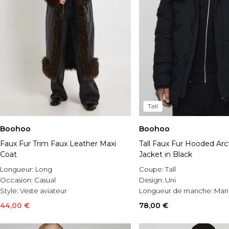
Tall
Boohoo
Boohoo
Faux Fur Trim Faux Leather Maxi
Tall Faux Fur Hooded Arc
Coat
Jacket in Black
Longueur:
Long
Coupe:
Tall
Occasion:
Casual
Design:
Uni
Style:
Veste aviateur
Longueur de manche:
Man
longues
44,00 €
78,00 €