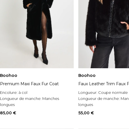
Boohoo
Boohoo
Premium Maxi Faux Fur Coat
Faux Leather Trim Faux F
Encolure:
à col
Longueur:
Coupe normale
Longueur de manche:
Manches
Longueur de manche:
Man
longues
longues
Style:
Manteau en fausse fourrure
Style:
Manteau en fausse fo
85,00 €
55,00 €