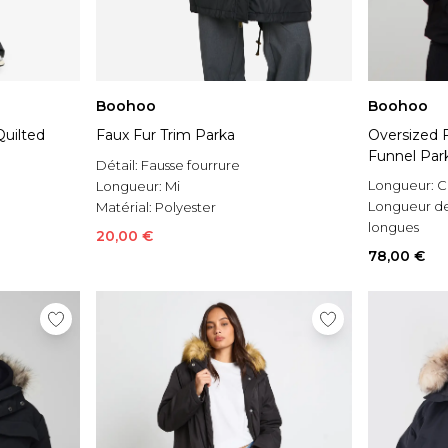
Boohoo
Boohoo
uilted
Faux Fur Trim Parka
Oversized 
Funnel Par
Détail:
Fausse fourrure
Longueur:
C
Longueur:
Mi
Longueur d
Matérial:
Polyester
longues
20,00 €
Occasion:
C
78,00 €