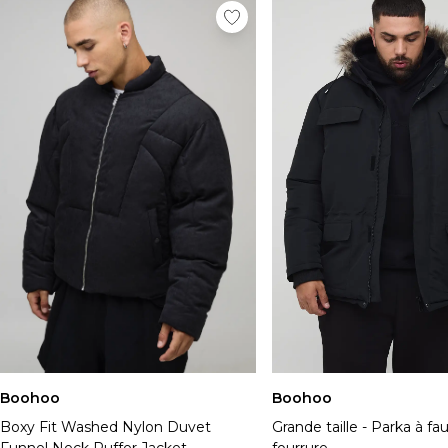
Boohoo
Boohoo
Boxy Fit Washed Nylon Duvet
Grande taille - Parka à fa