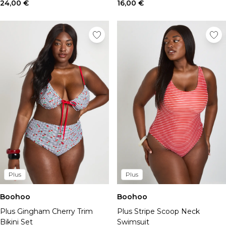
Chapeaux, gants et écharpes
24,00 €
16,00 €
Sous-vêtements
Chaussettes
Sacs et portefeuilles
Ceintures
Shoppez par collection
BOOHOOMAN | Ronaldinho
BOOHOOMAN | Patrice Evra
Vacances
Common Pace
Training Dept
One More Rep
Indispensables
Tenues De Soirée
Plus
Plus
Boohoo
Boohoo
Plus Gingham Cherry Trim
Plus Stripe Scoop Neck
Bikini Set
Swimsuit