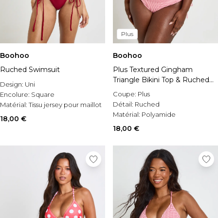
Plus
Boohoo
Boohoo
Ruched Swimsuit
Plus Textured Gingham
Triangle Bikini Top & Ruched
Design:
Uni
High Waist Bottom Set
Coupe:
Plus
Encolure:
Square
Détail:
Ruched
Matérial:
Tissu jersey pour maillot
Matérial:
Polyamide
de bain
18,00 €
18,00 €