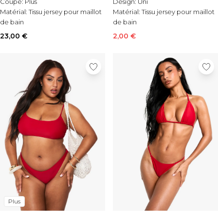
Coupe:
Plus
Design:
Uni
Matérial:
Tissu jersey pour maillot
Matérial:
Tissu jersey pour maillot
de bain
de bain
Style:
Maillot de bain
Occasion:
Tenues de plage
23,00 €
2,00 €
Plus