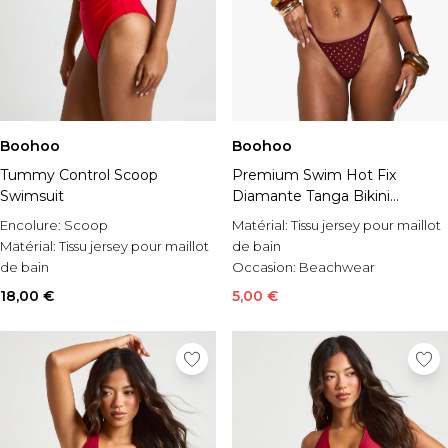
Boohoo
Boohoo
Tummy Control Scoop
Premium Swim Hot Fix
Swimsuit
Diamante Tanga Bikini
Bottoms
Encolure:
Scoop
Matérial:
Tissu jersey pour maillot
Matérial:
Tissu jersey pour maillot
de bain
de bain
Occasion:
Beachwear
Occasion:
Tenues de plage
Style:
High Leg Bikini Bottoms
18,00 €
5,00 €