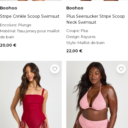
Boohoo
Boohoo
Stripe Crinkle Scoop Swimsuit
Plus Seersucker Stripe Scoop
Neck Swimsuit
Encolure:
Plunge
Coupe:
Plus
Matérial:
Tissu jersey pour maillot
Design:
Rayures
de bain
Style:
Maillot de bain
Occasion:
Tenues de plage
20,00 €
22,00 €