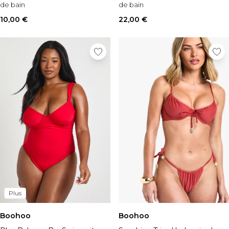
de bain
de bain
Style:
Tie Side Bikini Bottoms
Occasion:
Holiday
10,00 €
22,00 €
Plus
Boohoo
Boohoo