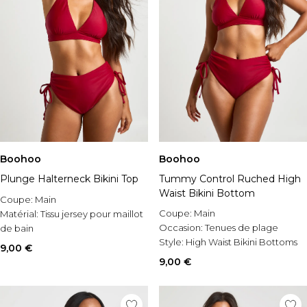
Boohoo
Boohoo
Plunge Halterneck Bikini Top
Tummy Control Ruched High
Waist Bikini Bottom
Coupe:
Main
Coupe:
Main
Matérial:
Tissu jersey pour maillot
Occasion:
Tenues de plage
de bain
Style:
High Waist Bikini Bottoms
Style:
Plunge Bikini Top
9,00 €
9,00 €