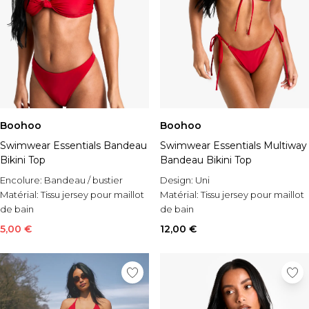
Boohoo
Boohoo
Swimwear Essentials Bandeau
Swimwear Essentials Multiway
Bikini Top
Bandeau Bikini Top
Encolure:
Bandeau / bustier
Design:
Uni
Matérial:
Tissu jersey pour maillot
Matérial:
Tissu jersey pour maillot
de bain
de bain
Style:
Bandeau Bikini Top
Style:
Bandeau Bikini Top
5,00 €
12,00 €